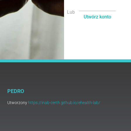
Lub
Utwórz konto
PEDRO
Utworzony
https://inab-certh.github.io/ehealth-lab/