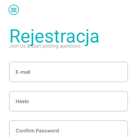
O PEDRO
Nasz zespół
Rejestracja
Join Us & start posting questions