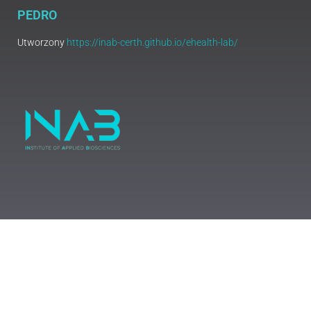
PEDRO
Utworzony
https://inab-certh.github.io/ehealth-lab/